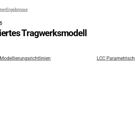
ner
Ergebnisse
6
riertes Tragwerksmodell
Modellierungsrichtlinien
LCC Parametrisch