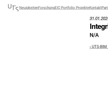
Neuigkeiten
Forschung
EIC Portfolio Projekte
Kontakt
Part
31.01.202
Integ
N/A
‹ UTS-BIM 