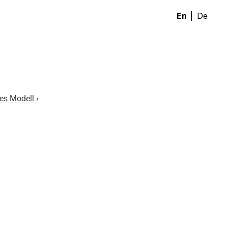
|
En
De
es Modell ›