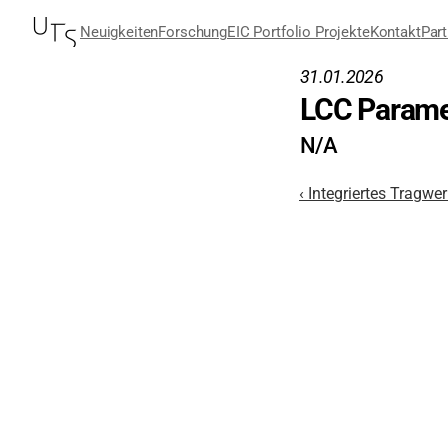
Neuigkeiten
Forschung
EIC Portfolio Projekte
Kontakt
Part
31.01.2026
LCC Parame
N/A
‹ Integriertes Tragwe