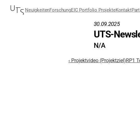
Neuigkeiten
Forschung
EIC Portfolio Projekte
Kontakt
Part
30.09.2025
UTS-Newsle
N/A
‹ Projektvideo (Projektziel)
RP1 T