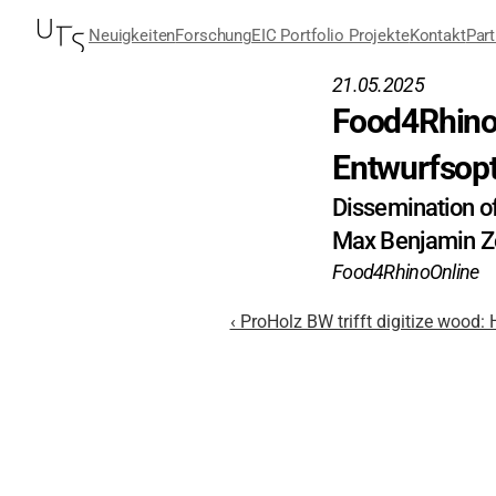
Neuigkeiten
Forschung
EIC Portfolio Projekte
Kontakt
Part
21.05.2025
Food4Rhino 
Entwurfsop
Dissemination o
Max Benjamin Z
Food4Rhino
Online
‹ ProHolz BW trifft digitize wood