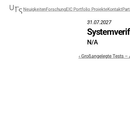
Neuigkeiten
Forschung
EIC Portfolio Projekte
Kontakt
Part
31.07.2027
Systemveri
N/A
‹ Großangelegte Tests – A