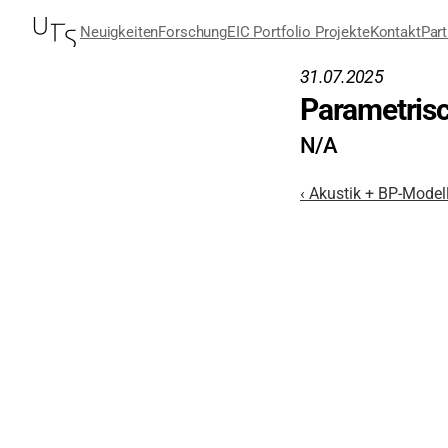
Neuigkeiten
Forschung
EIC Portfolio Projekte
Kontakt
Part
31.07.2025
Parametris
N/A
‹ Akustik + BP-Mode