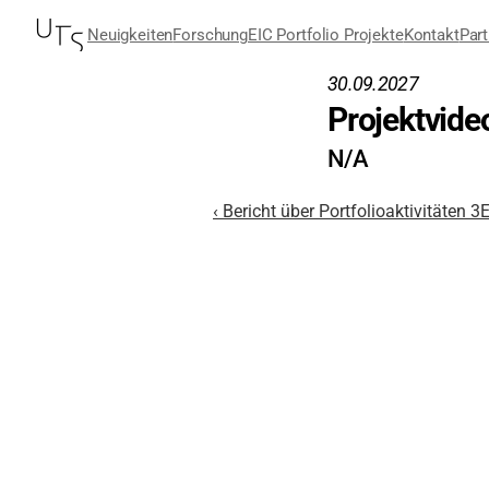
Neuigkeiten
Forschung
EIC Portfolio Projekte
Kontakt
Part
30.09.2027
Projektvide
N/A
‹ Bericht über Portfolioaktivitäten 3
E